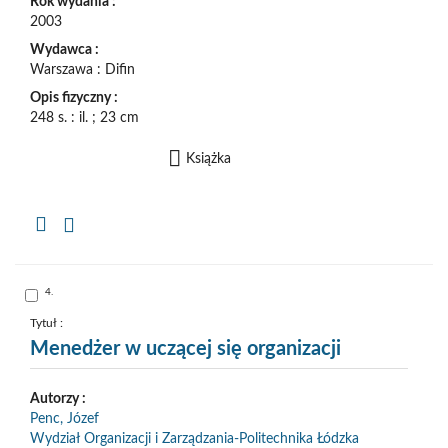
Rok wydania :
2003
Wydawca :
Warszawa : Difin
Opis fizyczny :
248 s. : il. ; 23 cm
Książka
Kopiuj
opis
formalny
do
schowka
Skocz
4.
do
pozycji
nr
Tytuł :
4
Menedżer w uczącej się organizacji
Autorzy :
Penc, Józef
Wydział Organizacji i Zarządzania-Politechnika Łódzka