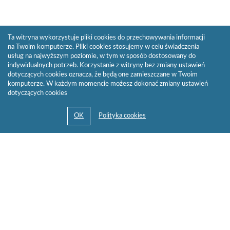
Ta witryna wykorzystuje pliki cookies do przechowywania informacji
na Twoim komputerze. Pliki cookies stosujemy w celu świadczenia
usług na najwyższym poziomie, w tym w sposób dostosowany do
indywidualnych potrzeb. Korzystanie z witryny bez zmiany ustawień
dotyczących cookies oznacza, że będą one zamieszczane w Twoim
komputerze. W każdym momencie możesz dokonać zmiany ustawień
dotyczących cookies
© 2013-2026 by
Sygnity Business Solutions S.A.
Mapa serwisu