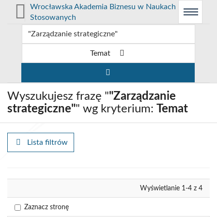
Prolib
Wrocławska Akademia Biznesu w Naukach
Integro
Menu
Wyszukiwarka
Treść
Stosowanych
-
Menu
główne
główna
strona
główna
Temat
Wyszukujesz frazę "
"Zarządzanie
strategiczne"
" wg kryterium:
Temat
Lista filtrów
Wyrównaj
Wyświetlanie 1-4 z 4
Zaznacz stronę