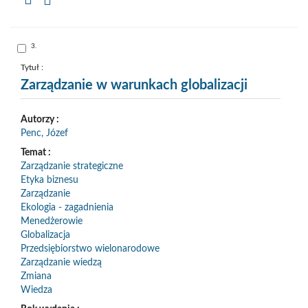
Kopiuj
opis
formalny
do
schowka
Skocz
3.
do
pozycji
nr
Tytuł :
3
Zarządzanie w warunkach globalizacji
Autorzy :
Penc, Józef
Temat :
Zarządzanie strategiczne
Etyka biznesu
Zarządzanie
Ekologia - zagadnienia
Menedżerowie
Globalizacja
Przedsiębiorstwo wielonarodowe
Zarządzanie wiedzą
Zmiana
Wiedza