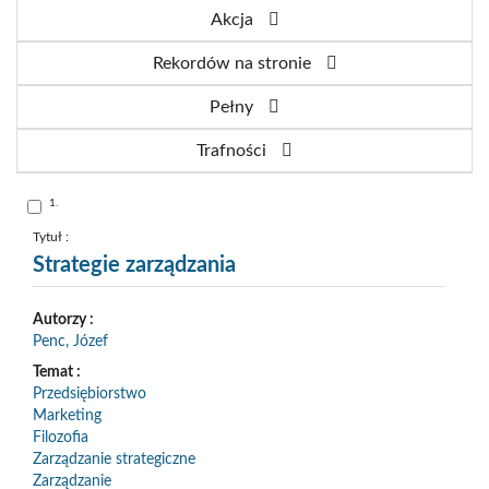
Akcja
Rekordów na stronie
Pełny
Trafności
Skocz
1.
do
pozycji
nr
Tytuł :
1
Strategie zarządzania
Autorzy :
Penc, Józef
Temat :
Przedsiębiorstwo
Marketing
Filozofia
Zarządzanie strategiczne
Zarządzanie