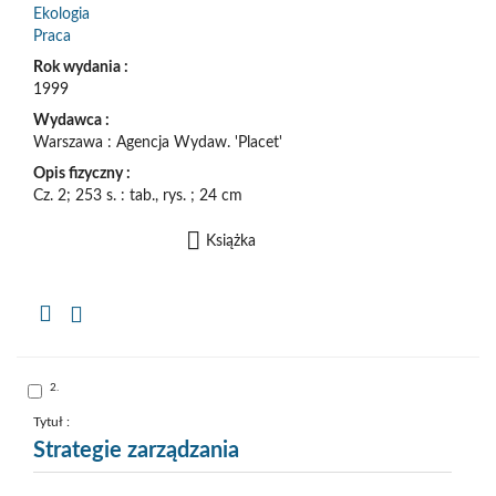
Ekologia
Praca
Rok wydania :
1999
Wydawca :
Warszawa : Agencja Wydaw. 'Placet'
Opis fizyczny :
Cz. 2; 253 s. : tab., rys. ; 24 cm
Książka
Kopiuj
opis
formalny
do
schowka
Skocz
2.
do
pozycji
nr
Tytuł :
2
Strategie zarządzania