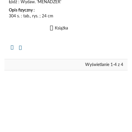
Łódź : Wydaw. 'MENADŻER'
Opis fizyczny :
304 s. : tab., rys. ; 24 cm
Książka
Kopiuj
opis
formalny
do
schowka
Wyświetlanie 1-4 z 4