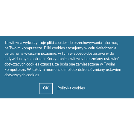
Ta witryna wykorzystuje pliki cookies do przechowywania informacji
na Twoim komputerze. Pliki cookies stosujemy w celu świadczenia
usług na najwyższym poziomie, w tym w sposób dostosowany do
indywidualnych potrzeb. Korzystanie z witryny bez zmiany ustawień
dotyczących cookies oznacza, że będą one zamieszczane w Twoim
komputerze. W każdym momencie możesz dokonać zmiany ustawień
dotyczących cookies