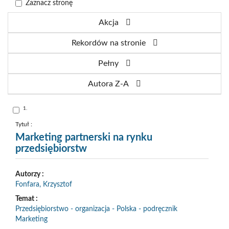
Zaznacz stronę
Akcja
Rekordów na stronie
Pełny
Autora Z-A
Skocz
1.
do
pozycji
nr
Tytuł :
1
Marketing partnerski na rynku
przedsiębiorstw
Autorzy :
Fonfara, Krzysztof
Temat :
Przedsiębiorstwo - organizacja - Polska - podręcznik
Marketing