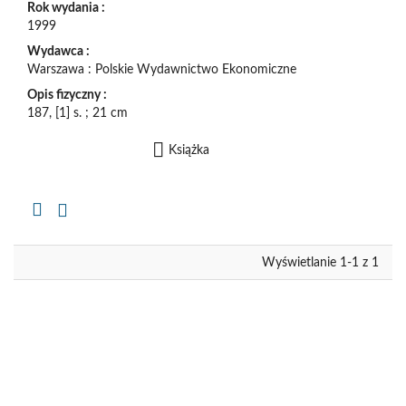
Rok wydania :
1999
Wydawca :
Warszawa : Polskie Wydawnictwo Ekonomiczne
Opis fizyczny :
187, [1] s. ; 21 cm
Książka
Kopiuj
opis
formalny
do
schowka
Wyświetlanie 1-1 z 1