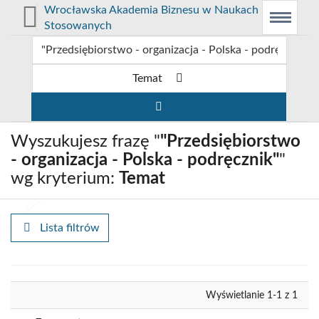
Prolib
Wrocławska Akademia Biznesu w Naukach
Integro
Menu
Wyszukiwarka
Treść
Stosowanych
-
Menu
główne
główna
strona
główna
Temat
Wyszukujesz frazę "
"Przedsiębiorstwo
- organizacja - Polska - podręcznik"
"
wg kryterium:
Temat
Lista filtrów
Wyrównaj
Wyświetlanie 1-1 z 1