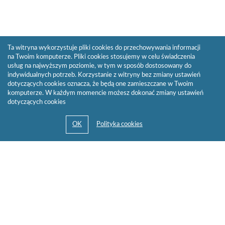
Ta witryna wykorzystuje pliki cookies do przechowywania informacji
na Twoim komputerze. Pliki cookies stosujemy w celu świadczenia
usług na najwyższym poziomie, w tym w sposób dostosowany do
indywidualnych potrzeb. Korzystanie z witryny bez zmiany ustawień
dotyczących cookies oznacza, że będą one zamieszczane w Twoim
komputerze. W każdym momencie możesz dokonać zmiany ustawień
dotyczących cookies
© 2013-2026 by
Sygnity Business Solutions S.A.