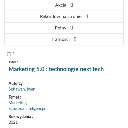
Akcja
Rekordów na stronie
Pełny
Trafności
Skocz
1.
do
pozycji
nr
Tytuł :
1
Marketing 5.0 : technologie next tech
Autorzy :
Setiawan, Iwan
Temat :
Marketing
Sztuczna inteligencja
Rok wydania :
2021