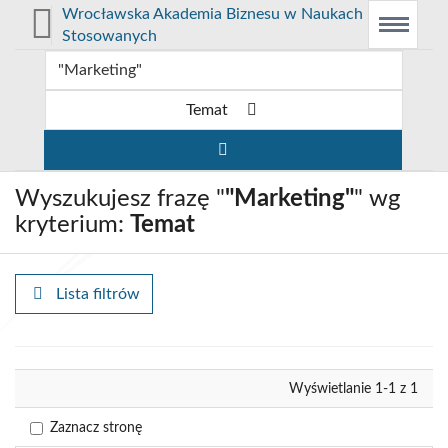
Prolib
Wrocławska Akademia Biznesu w Naukach
Integro
Menu
Wyszukiwarka
Treść
Stosowanych
-
Menu
główne
główna
strona
główna
Temat
Wyszukujesz frazę "
"Marketing"
" wg
kryterium:
Temat
Lista filtrów
Wyrównaj
Wyświetlanie 1-1 z 1
Zaznacz stronę