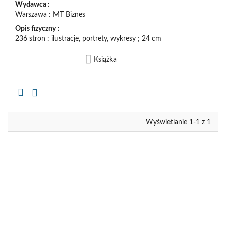
Wydawca :
Warszawa : MT Biznes
Opis fizyczny :
236 stron : ilustracje, portrety, wykresy ; 24 cm
Książka
Kopiuj
opis
formalny
do
schowka
Wyświetlanie 1-1 z 1